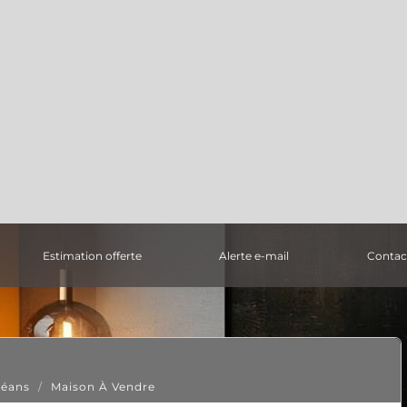
estimation offerte
alerte e-mail
contac
léans
Maison À Vendre