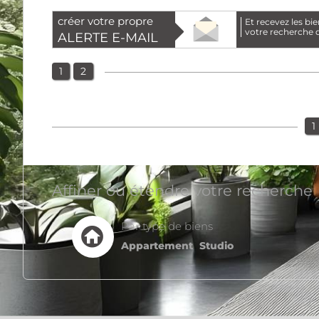
créer votre propre
et recevez les biens correspondants à
votre recherche d
ALERTE E-MAIL
1
2
1
Affiner ou étendre votre recherche
Par type de biens
Appartement
Studio