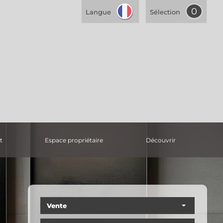
0
Langue
Sélection
t
espace propriétaire
découvrir
Vente