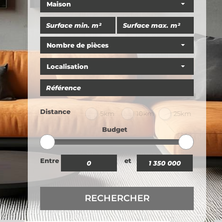
Maison
Nombre de pièces
Localisation
Distance
5km
10km
25km
Budget
Entre
et
RECHERCHER