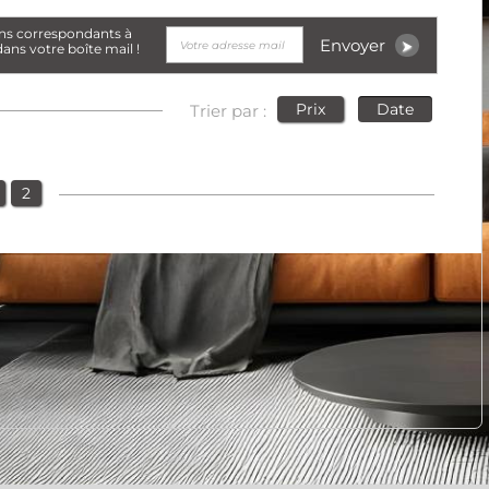
Envoyer
ans votre boîte mail !
Trier par :
Prix
Date
2