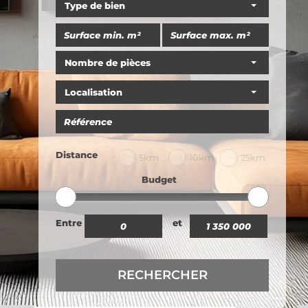
Type de bien
Nombre de pièces
Localisation
Distance
5km
10km
25km
Budget
Entre
et
RECHERCHER