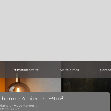
estimation offerte
alerte e-mail
contac
 charme 4 pieces, 99m²
léans
Appartement
ECES, 99M²