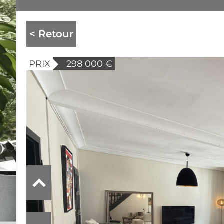
< Retour
PRIX
298 000
€