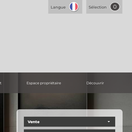
0
Langue
Sélection
t
espace propriétaire
découvrir
Vente